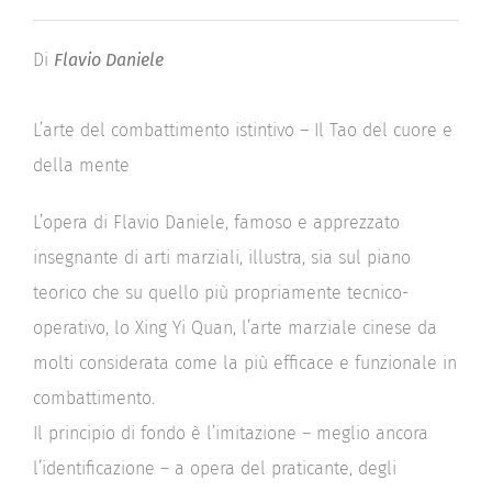
prezzo
prezzo
originale
attuale
Di
Flavio Daniele
era:
è:
36,00€.
28,80€.
L’arte del combattimento istintivo – Il Tao del cuore e
della mente
L’opera di Flavio Daniele, famoso e apprezzato
insegnante di arti marziali, illustra, sia sul piano
teorico che su quello più propriamente tecnico-
operativo, lo Xing Yi Quan, l’arte marziale cinese da
molti considerata come la più efficace e funzionale in
combattimento.
Il principio di fondo è l’imitazione – meglio ancora
l’identificazione – a opera del praticante, degli