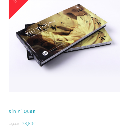
Xin Yi Quan
Il
Il
28,80
€
36,00
€